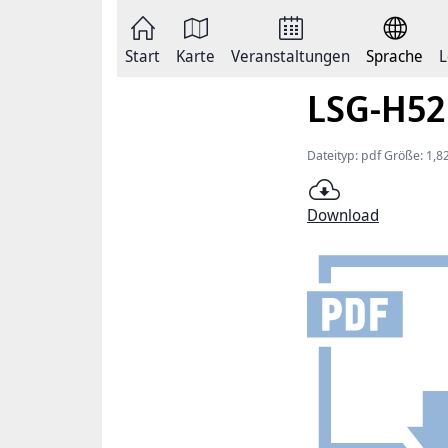
Zum
Seite
Inhalt
als
springen
E-
Zur
Mail
Start
Karte
Veranstaltungen
Sprache
L
Hauptnavigation
versenden
springen
Auf
LSG-H52
Facebook
teilen
Auf
X
Dateityp: pdf Größe: 1,
teilen
Seitenlink
Kopieren
Download
Seite
Drucken