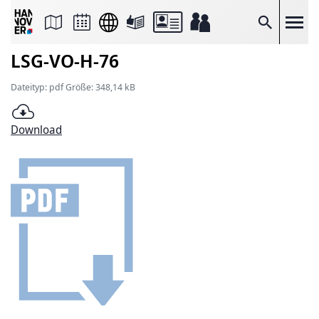
Seite
als
E-
Suche
Mail
versenden
LSG-VO-H-76
Auf
Facebook
teilen
Dateityp: pdf Größe: 348,14 kB
Auf
X
teilen
Download
Seitenlink
Kopieren
Seite
Drucken