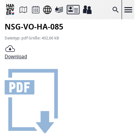
Seite
als
E-
Suche
Mail
versenden
NSG-VO-HA-085
Auf
Facebook
teilen
Dateityp: pdf Größe: 402,66 kB
Auf
X
teilen
Download
Seitenlink
Kopieren
Seite
Drucken