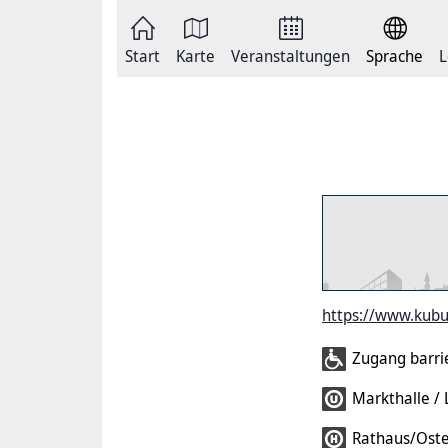
Zum
Seite
Inhalt
als
springen
E-
Zur
Mail
Start
Karte
Veranstaltungen
Sprache
L
Hauptnavigation
versenden
springen
Auf
Facebook
teilen
Auf
X
teilen
Seitenlink
Kopieren
Seite
Drucken
https://www.kubu
Zugang barrie
Markthalle / L
Rathaus/Oste