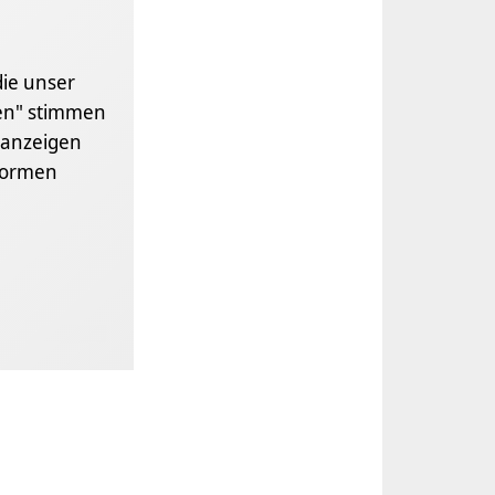
die unser
gen" stimmen
anzeigen
formen