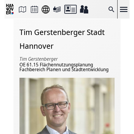
Seite
als
E-
Suche
Mail
versenden
Auf
Tim Gerstenberger Stadt
Facebook
teilen
Auf
Hannover
X
teilen
Seitenlink
Tim Gerstenberger
Kopieren
OE 61.15 Flächennutzungsplanung
Seite
Fachbereich Planen und Stadtentwicklung
Drucken