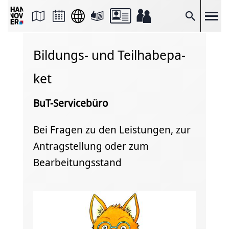
Seite
als
E-
Suche
Mail
versenden
Auf
Bildungs- und Teil­ha­be­pa­
Facebook
teilen
Auf
ket
X
teilen
Seitenlink
BuT-Servicebüro
Kopieren
Seite
Drucken
Bei Fragen zu den Leistungen, zur
Antragstellung oder zum
Bearbeitungsstand