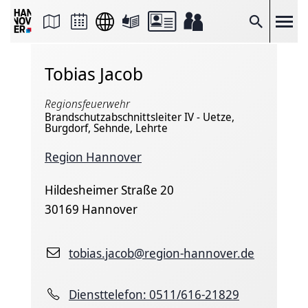
Seite
als
E-
Suche
Mail
versenden
Auf
Tobias Jacob
Facebook
teilen
Auf
Regionsfeuerwehr
X
teilen
Brandschutzabschnittsleiter IV - Uetze,
Burgdorf, Sehnde, Lehrte
Seitenlink
Kopieren
Seite
Region Hannover
Drucken
Hildesheimer Straße 20
30169 Hannover
tobias.jacob@region-hannover.de
Diensttelefon: 0511/616-21829