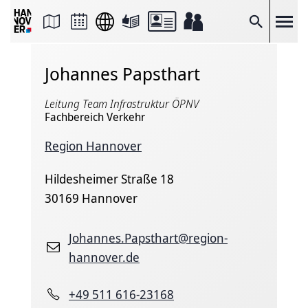
Seite
als
E-
Suche
Mail
versenden
Auf
Johannes Papsthart
Facebook
teilen
Auf
Leitung Team Infrastruktur ÖPNV
X
teilen
Fachbereich Verkehr
Seitenlink
Kopieren
Region Hannover
Seite
Drucken
Hildesheimer Straße 18
30169 Hannover
Johannes.Papsthart@region-
hannover.de
+49 511 616-23168