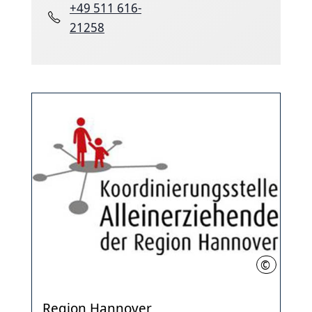
+49 511 616-
21258
©
Region Ha
Region Hannover