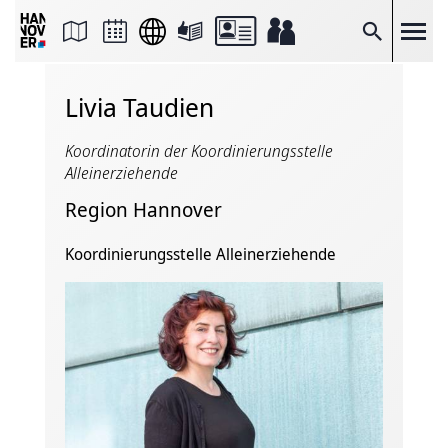
Seite
als
E-
Suche
Mail
versenden
Auf
Livia Taudien
Facebook
teilen
Auf
Koordinatorin der Koordinierungsstelle
X
teilen
Alleinerziehende
Seitenlink
Kopieren
Region Hannover
Seite
Drucken
Koordinierungsstelle Alleinerziehende