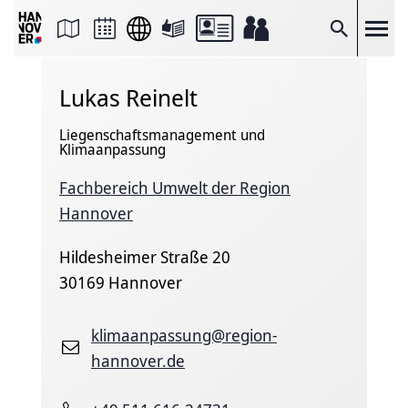
Seite
als
E-
Suche
Mail
versenden
Auf
Lukas Reinelt
Facebook
teilen
Auf
Liegenschaftsmanagement und
X
Klimaanpassung
teilen
Seitenlink
Kopieren
Fachbereich Umwelt der Region
Seite
Hannover
Drucken
Hildesheimer Straße 20
30169 Hannover
klimaanpassung@region-
hannover.de