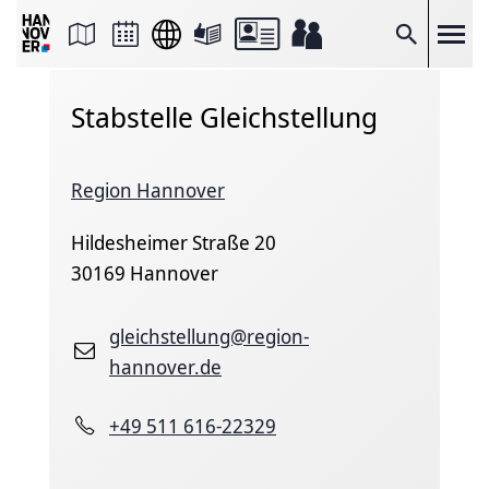
Seite
als
E-
Suche
Mail
versenden
Auf
Stabstelle Gleichstellung
Facebook
teilen
Auf
X
teilen
Region Hannover
Seitenlink
Kopieren
Hildesheimer Straße 20
Seite
Drucken
30169 Hannover
gleichstellung@region-
hannover.de
+49 511 616-22329