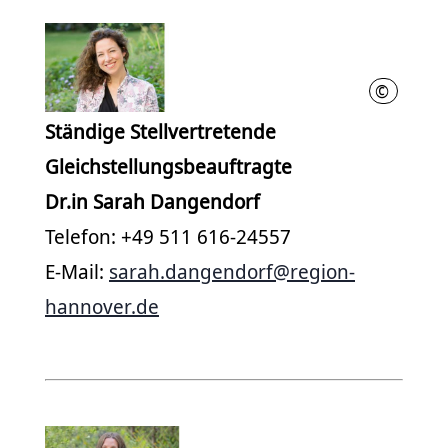
©
Schierman
Ständige Stellvertretende
Gleichstellungsbeauftragte
Dr.in Sarah Dangendorf
Telefon: +49 511 616-24557
E-Mail:
sarah.dangendorf@region-
hannover.de