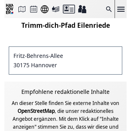
Seite
als
E-
Suche
Mail
versenden
Trimm-dich-Pfad Eilenriede
Auf
Facebook
teilen
Auf
X
teilen
Fritz-Behrens-Allee
Seitenlink
Kopieren
30175 Hannover
Seite
Drucken
Empfohlene redaktionelle Inhalte
An dieser Stelle finden Sie externe Inhalte von
OpenStreetMap
, die unser redaktionelles
Angebot ergänzen. Mit dem Klick auf "Inhalte
anzeigen" stimmen Sie zu, dass wir diese und