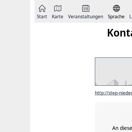
Zum
Seite
Inhalt
als
springen
E-
Zur
Mail
Start
Karte
Veranstaltungen
Sprache
L
Hauptnavigation
versenden
springen
Auf
Kont
Facebook
teilen
Auf
X
teilen
Seitenlink
Kopieren
Seite
Drucken
http://step-niede
An diese