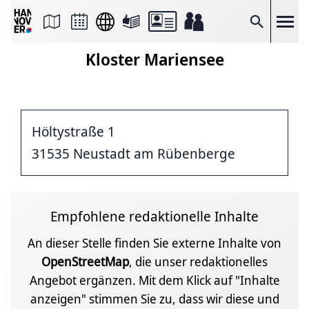
Seite
als
E-
Suche
Mail
versenden
Kloster Mariensee
Auf
Facebook
teilen
Auf
X
teilen
Höltystraße 1
Seitenlink
Kopieren
31535 Neustadt am Rübenberge
Seite
Drucken
Empfohlene redaktionelle Inhalte
An dieser Stelle finden Sie externe Inhalte von
OpenStreetMap
, die unser redaktionelles
Angebot ergänzen. Mit dem Klick auf "Inhalte
anzeigen" stimmen Sie zu, dass wir diese und