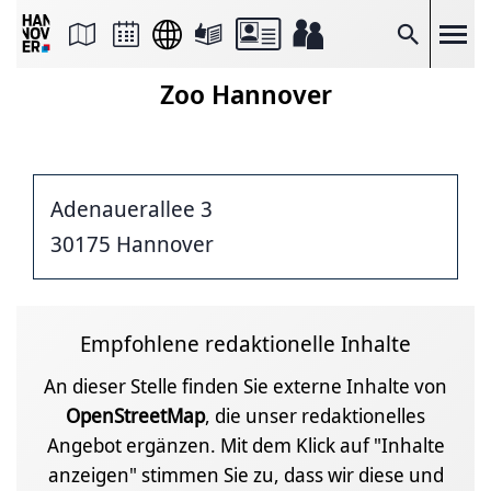
Seite
als
E-
Suche
Mail
versenden
Zoo Hannover
Auf
Facebook
teilen
Auf
X
teilen
Adenauerallee 3
Seitenlink
Kopieren
30175 Hannover
Seite
Drucken
Empfohlene redaktionelle Inhalte
An dieser Stelle finden Sie externe Inhalte von
OpenStreetMap
, die unser redaktionelles
Angebot ergänzen. Mit dem Klick auf "Inhalte
anzeigen" stimmen Sie zu, dass wir diese und