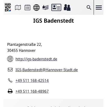
Seite
als
E-
Suche
Mail
versenden
IGS Badenstedt
Auf
Facebook
teilen
Auf
X
teilen
Plantagenstraße 22,
Seitenlink
Kopieren
30455 Hannover
Seite
Drucken
http://igs-badenstedt.de
IGS-Badenstedt@Hannover-Stadt.de
+49 511 168-42514
+49 511 168-48967