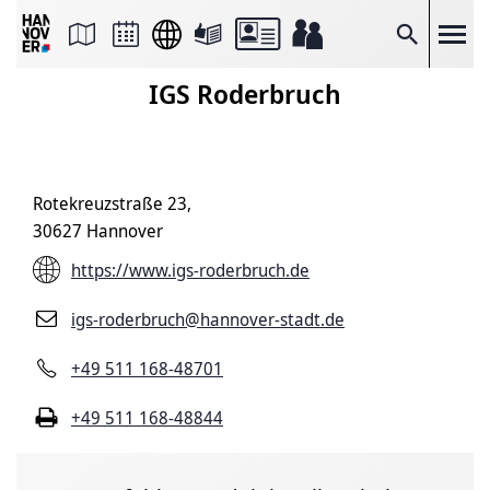
Seite
als
E-
Suche
Mail
versenden
IGS Roderbruch
Auf
Facebook
teilen
Auf
X
teilen
Rotekreuzstraße 23,
Seitenlink
Kopieren
30627 Hannover
Seite
Drucken
https://www.igs-roderbruch.de
igs-roderbruch@hannover-stadt.de
+49 511 168-48701
+49 511 168-48844