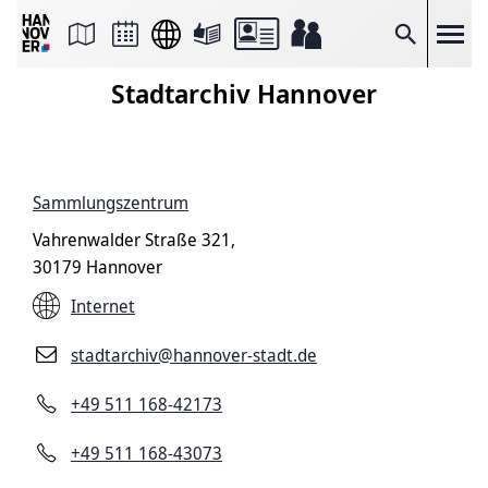
Seite
als
E-
Suche
Mail
versenden
Stadtarchiv Hannover
Auf
Facebook
teilen
Auf
X
teilen
Sammlungszentrum
Seitenlink
Kopieren
Vahrenwalder Straße 321,
Seite
Drucken
30179 Hannover
Internet
stadtarchiv@hannover-stadt.de
+49 511 168-42173
+49 511 168-43073