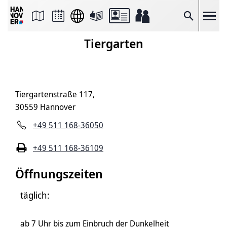
Seite
als
E-
Suche
Mail
versenden
Tiergarten
Auf
Facebook
teilen
Auf
X
teilen
Tiergartenstraße 117,
Seitenlink
Kopieren
30559 Hannover
Seite
Drucken
+49 511 168-36050
+49 511 168-36109
Öffnungszeiten
täglich:
ab 7 Uhr bis zum Einbruch der Dunkelheit