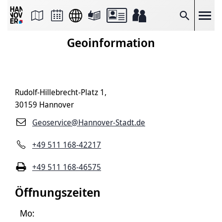
Seite
als
E-
Suche
Mail
versenden
Geoinformation
Auf
Facebook
teilen
Auf
X
teilen
Rudolf-Hillebrecht-Platz 1,
Seitenlink
Kopieren
30159 Hannover
Seite
Drucken
Geoservice@Hannover-Stadt.de
+49 511 168-42217
+49 511 168-46575
Öffnungszeiten
Mo: