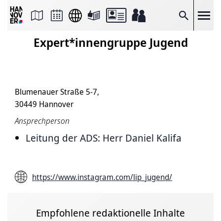
Seite
als
E-
Suche
Mail
versenden
Expert*innengruppe Jugend
Auf
Facebook
teilen
Auf
X
teilen
Blumenauer Straße 5-7,
Seitenlink
Kopieren
30449 Hannover
Seite
Drucken
Ansprechperson
Leitung der ADS: Herr Daniel Kalifa
https://www.instagram.com/lip_jugend/
Empfohlene redaktionelle Inhalte