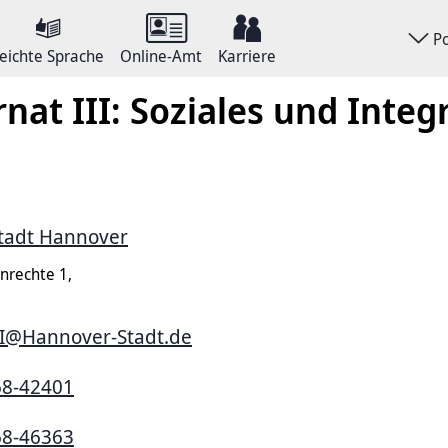
P
eichte Sprache
Online-Amt
Karriere
nat III: Soziales und Integ
tadt Hannover
nrechte 1,
II@Hannover-Stadt.de
68-42401
68-46363