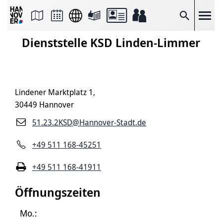
Seite
als
E-
Suche
Mail
versenden
Dienststelle KSD Linden-Limmer
Auf
Facebook
teilen
Auf
X
teilen
Lindener Marktplatz 1,
Seitenlink
Kopieren
30449 Hannover
Seite
Drucken
51.23.2KSD@Hannover-Stadt.de
+49 511 168-45251
+49 511 168-41911
Öffnungszeiten
Mo.: