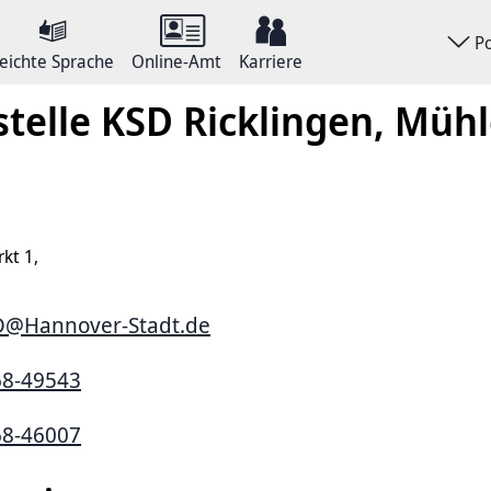
P
eichte Sprache
Online-Amt
Karriere
stelle KSD Ricklingen, Müh
kt 1,
D@Hannover-Stadt.de
68-49543
68-46007