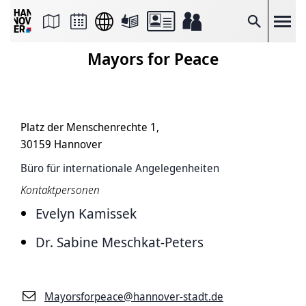
Seite
als
E-
Suche
Mail
versenden
Mayors for Peace
Auf
Facebook
teilen
Auf
X
teilen
Platz der Menschenrechte 1,
Seitenlink
Kopieren
30159 Hannover
Seite
Drucken
Büro für internationale Angelegenheiten
Kontaktpersonen
Evelyn Kamissek
Dr. Sabine Meschkat-Peters
Mayorsforpeace@hannover-stadt.de