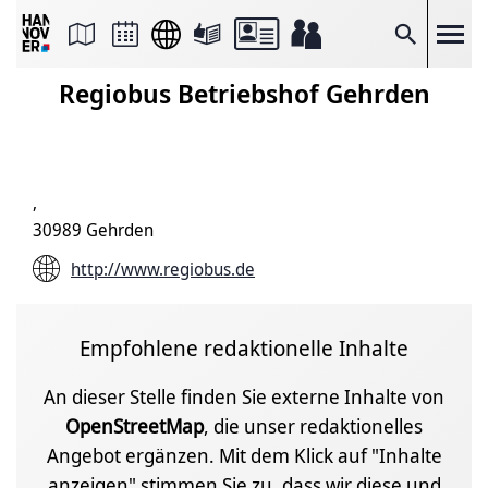
Seite
als
E-
Suche
Mail
versenden
Regiobus Betriebshof Gehrden
Auf
Facebook
teilen
Auf
X
teilen
,
Seitenlink
Kopieren
30989 Gehrden
Seite
Drucken
http://www.regiobus.de
Empfohlene redaktionelle Inhalte
An dieser Stelle finden Sie externe Inhalte von
OpenStreetMap
, die unser redaktionelles
Angebot ergänzen. Mit dem Klick auf "Inhalte
anzeigen" stimmen Sie zu, dass wir diese und