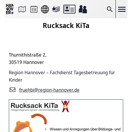
Seite
als
E-
Suche
Mail
versenden
Rucksack KiTa
Auf
Facebook
teilen
Auf
X
teilen
Thurnithistraße 2,
Seitenlink
Kopieren
30519 Hannover
Seite
Drucken
Region Hannover – Fachdienst Tagesbetreuung für
Kinder
fruehbi@region-hannover.de