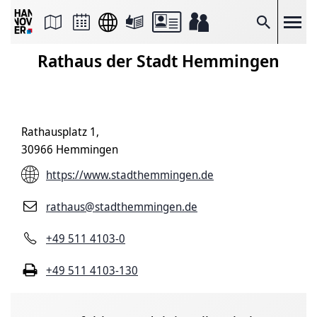
Seite
als
E-
Suche
Mail
versenden
Rathaus der Stadt Hemmingen
Auf
Facebook
teilen
Auf
X
teilen
Rathausplatz 1,
Seitenlink
Kopieren
30966 Hemmingen
Seite
Drucken
https://www.stadthemmingen.de
rathaus@stadthemmingen.de
+49 511 4103-0
+49 511 4103-130