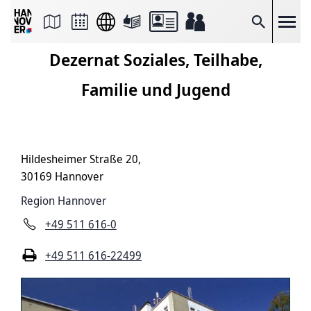
Seite
als
E-
Suche
Mail
versenden
Dezernat Soziales, Teilhabe,
Auf
Facebook
teilen
Familie und Jugend
Auf
X
teilen
Seitenlink
Kopieren
Seite
Hildesheimer Straße 20,
Drucken
30169 Hannover
Region Hannover
+49 511 616-0
+49 511 616-22499