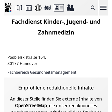
Seite
als
E-
Suche
Mail
versenden
Fachdienst Kinder-, Jugend- und
Auf
Facebook
teilen
Zahnmedizin
Auf
X
teilen
Seitenlink
Kopieren
Seite
Podbielskistraße 164,
Drucken
30177 Hannover
Fachbereich Gesundheitsmanagement
Empfohlene redaktionelle Inhalte
An dieser Stelle finden Sie externe Inhalte von
OpenStreetMap
, die unser redaktionelles