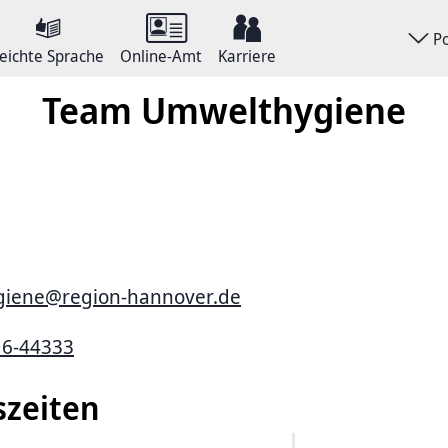
P
eichte Sprache
Online-Amt
Karriere
Team Umwelthygiene
iene@region-hannover.de
16-44333
szeiten