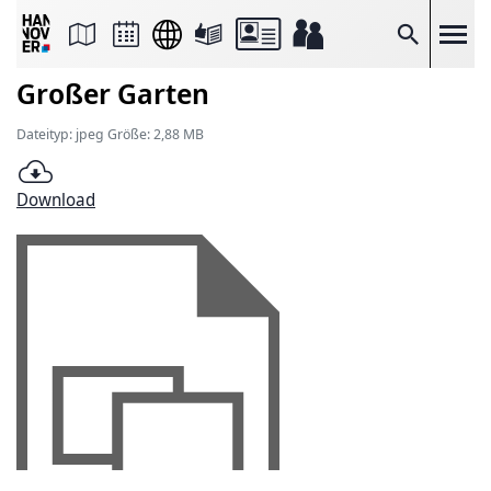
Seite
als
E-
Suche
Mail
versenden
Großer Garten
Auf
Facebook
teilen
Dateityp: jpeg Größe: 2,88 MB
Auf
X
teilen
Download
Seitenlink
Kopieren
Seite
Drucken