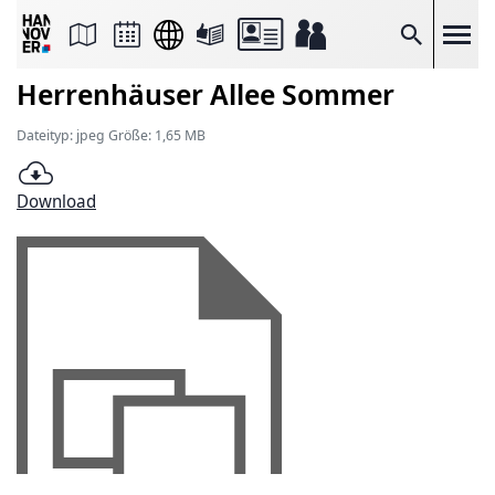
Seite
als
E-
Suche
Mail
versenden
Herrenhäuser Allee Sommer
Auf
Facebook
teilen
Dateityp: jpeg Größe: 1,65 MB
Auf
X
teilen
Download
Seitenlink
Kopieren
Seite
Drucken