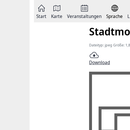
Zum
Seite
Inhalt
als
springen
E-
Zur
Mail
Start
Karte
Veranstaltungen
Sprache
L
Hauptnavigation
versenden
springen
Auf
Stadtmo
Facebook
teilen
Auf
X
Dateityp: jpeg Größe: 1,
teilen
Seitenlink
Kopieren
Download
Seite
Drucken