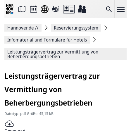
Seite
als
E-
Suche
Mail
versenden
Auf
Hannover.de
//
Reservierungssystem
Facebook
teilen
Auf
Infomaterial und Formulare für Hotels
X
teilen
Leistungsträgervertrag zur Vermittlung von
Seitenlink
Beherbergungsbetrieben
Kopieren
Seite
Drucken
Leistungsträgervertrag zur
Vermittlung von
Beherbergungsbetrieben
Dateityp: pdf Größe: 45,15 kB