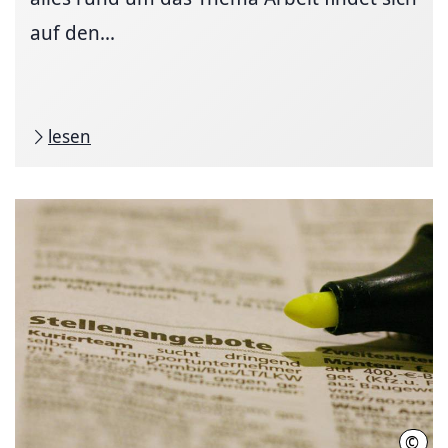
auf den...
lesen
©
Mark