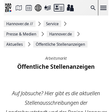
Seite
als
E-
Suche
Mail
versenden
Auf
Hannover.de
//
Service
Facebook
teilen
Auf
Presse & Medien
Hannover.de
X
teilen
Aktuelles
Öffentliche Stellenanzeigen
Seitenlink
Kopieren
Seite
Arbeitsmarkt
Drucken
Öffentliche Stellenanzeigen
Auf Jobsuche? Hier gibt es die aktuellen
Stellenausschreibungen der