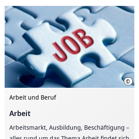
©
Land
Arbeit und Beruf
Arbeit
Arbeitsmarkt, Ausbildung, Beschäftigung –
alles rund um das Thema Arbeit findet sich