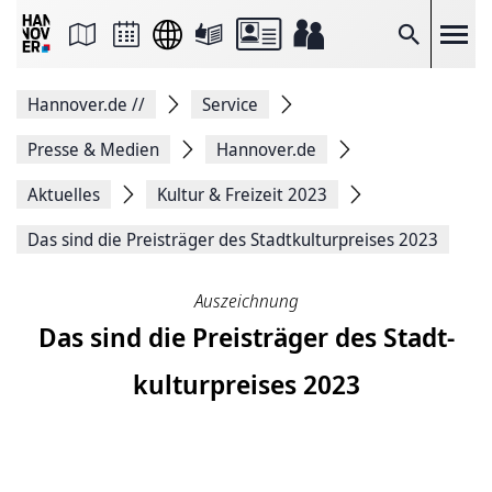
Seite
als
E-
Suche
Mail
versenden
Auf
Hannover.de
//
Service
Facebook
teilen
Auf
Presse & Medien
Hannover.de
X
teilen
Aktuelles
Kultur & Freizeit 2023
Seitenlink
Kopieren
Das sind die Preis­träger des Stadt­kultur­preises 2023
Seite
Drucken
Auszeichnung
Das sind die Preis­träger des Stadt­
kultur­preises 2023