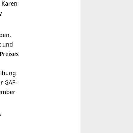
. Karen
y
ben.
t und
Preises
eihung
er GAF–
zember
s