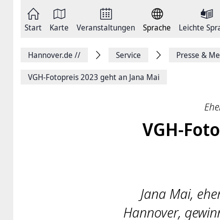
Zum
Seite
Inhalt
als
springen
E-
Zur
Mail
Start
Karte
Veranstaltungen
Sprache
Leichte Spr
Hauptnavigation
versenden
springen
Auf
Facebook
Hannover.de
//
Service
Presse & Me
teilen
Auf
X
VGH-Fotopreis 2023 geht an Jana Mai
teilen
Seitenlink
Kopieren
Ehe
Seite
Drucken
VGH-Fotop
Jana Mai, ehe
Hannover, gewinn