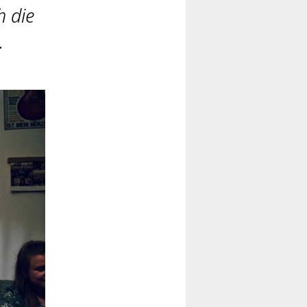
h die
.