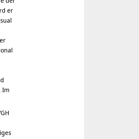
ne der
rd er
isual
er
ional
nd
. Im
 VGH
iges