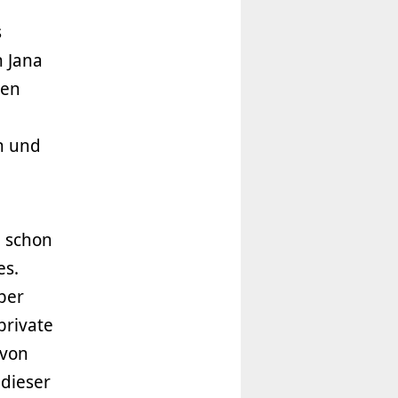
s
n Jana
gen
n und
h schon
es.
ber
private
 von
 dieser