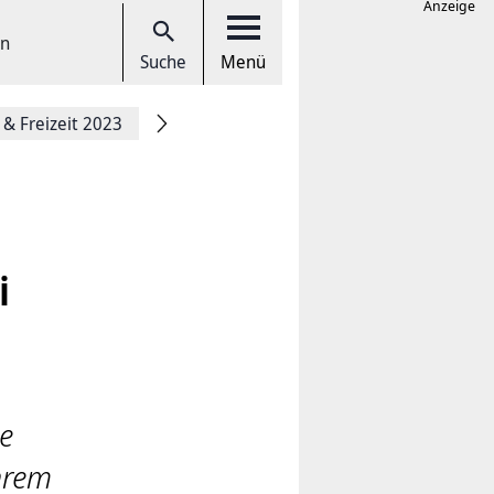
Anzeige
en
Suche
Menü
 & Freizeit 2023
i
e
hrem