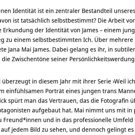
en Identität ist ein zentraler Bestandteil unsere
avon ist tatsächlich selbstbestimmt? Die Arbeit vo
me Erkundung der Identität von James – einem jun
g zu einem selbstbestimmten Ich. Über mehrere
e Jana Mai James. Dabei gelang es ihr, in subtile
die Zwischentöne seiner Persönlichkeitswerdung
 überzeugt in diesem Jahr mit ihrer Serie ›Weil ic
m einfühlsamen Porträt eines jungen trans Mann
ick spürt man das Vertrauen, das die Fotografin ü
agonisten aufgebaut hat. Mai nimmt uns mit in 
u Freund*innen und in das professionelle Umfeld
st auf jedem Bild zu sehen, und dennoch gelingt es