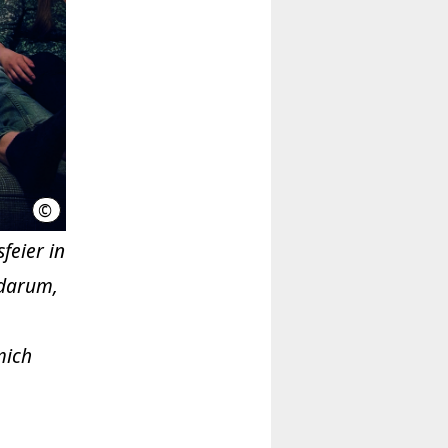
©
Jana Mai
feier in
 darum,
mich