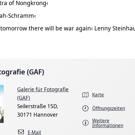
tra of Nongkrong‹
nsah-Schramm‹
 tomorrow there will be war again‹ Lenny Steinha
tografie (GAF)
Galerie für Fotografie
Karte
(GAF)
Seilerstraße 15D,
Öffnungszeiten
30171 Hannover
hannover.de
Weitere
Informationen
E-Mail