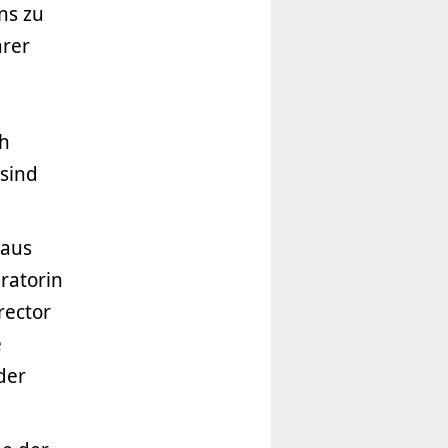
ns zu
hrer
ch
 sind
 aus
uratorin
rector
e
der