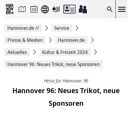
Seite
als
E-
Suche
Mail
versenden
Auf
Hannover.de
//
Service
Facebook
teilen
Auf
Presse & Medien
Hannover.de
X
teilen
Aktuelles
Kultur & Freizeit 2024
Seitenlink
Kopieren
Hannover 96: Neues Trikot, neue Sponsoren
Seite
Drucken
Heise für Hannover 96
Hannover 96: Neues Trikot, neue
Sponsoren