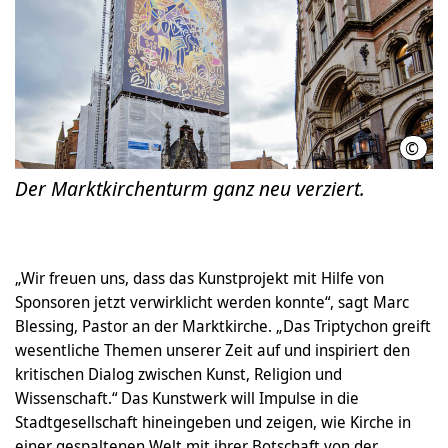
©
Simo
Der Marktkirchenturm ganz neu verziert.
„Wir freuen uns, dass das Kunstprojekt mit Hilfe von
Sponsoren jetzt verwirklicht werden konnte“, sagt Marc
Blessing, Pastor an der Marktkirche. „Das Triptychon greift
wesentliche Themen unserer Zeit auf und inspiriert den
kritischen Dialog zwischen Kunst, Religion und
Wissenschaft.“ Das Kunstwerk will Impulse in die
Stadtgesellschaft hineingeben und zeigen, wie Kirche in
einer gespaltenen Welt mit ihrer Botschaft von der