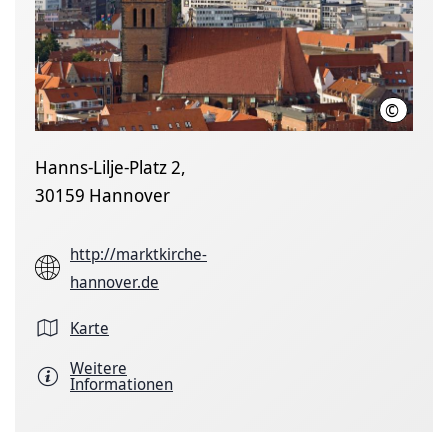
©
HMTG / M
Hanns-Lilje-Platz 2,
30159 Hannover
http://marktkirche-
hannover.de
Karte
Weitere
Informationen