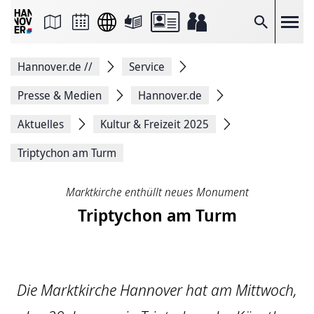
Seite
als
E-
Suche
Mail
versenden
Auf
Hannover.de
//
Service
Facebook
teilen
Auf
Presse & Medien
Hannover.de
X
teilen
Aktuelles
Kultur & Freizeit 2025
Seitenlink
Kopieren
Triptychon am Turm
Seite
Drucken
Marktkirche enthüllt neues Monument
Triptychon am Turm
Die Marktkirche Hannover hat am Mittwoch,