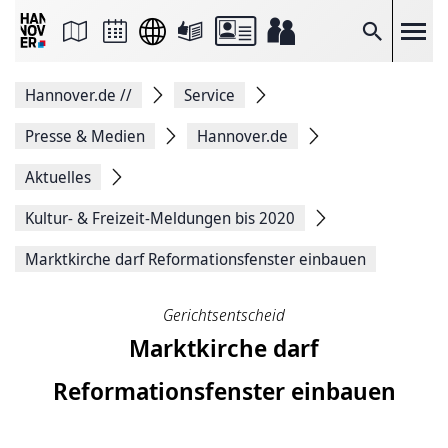
Seite
als
E-
Suche
Mail
versenden
Auf
Hannover.de
//
Service
Facebook
teilen
Auf
Presse & Medien
Hannover.de
X
teilen
Aktuelles
Seitenlink
Kopieren
Kultur- & Freizeit-Meldungen bis 2020
Seite
Drucken
Marktkirche darf Reformationsfenster einbauen
Gerichtsentscheid
Marktkirche darf
Reformationsfenster einbauen