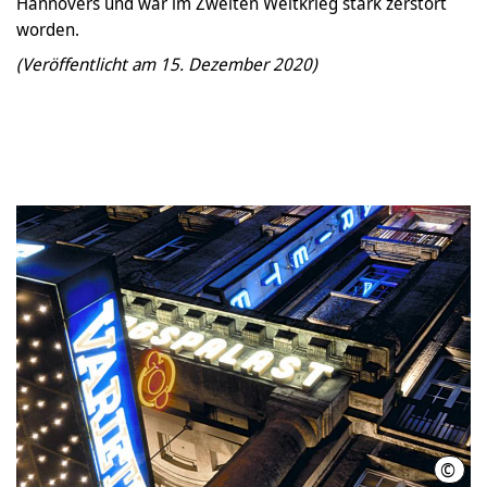
Hannovers und war im Zweiten Weltkrieg stark zerstört
worden.
(Veröffentlicht am 15. Dezember 2020)
©
GOP 