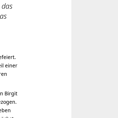
 das
ias
feiert.
il einer
ren
 Birgit
ezogen.
leben