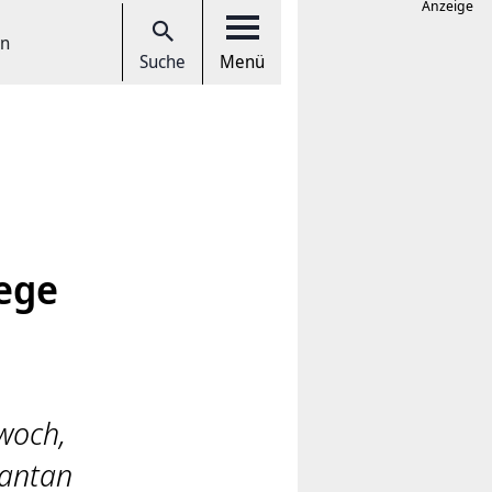
Anzeige
en
Suche
Menü
ege
woch,
Nantan