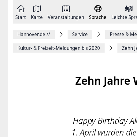
Zum
Seite
Inhalt
als
springen
E-
Zur
Mail
Start
Karte
Veranstaltungen
Sprache
Leichte Spr
Hauptnavigation
versenden
springen
Auf
Facebook
Hannover.de
//
Service
Presse & Me
teilen
Auf
X
Kultur- & Freizeit-Meldungen bis 2020
Zehn J
teilen
Seitenlink
Kopieren
Seite
Drucken
Zehn Jahre 
Happy Birthday Ak
1. April wurden di