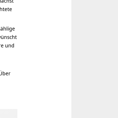
nächst
htete
ählige
wünscht
re und
 Über