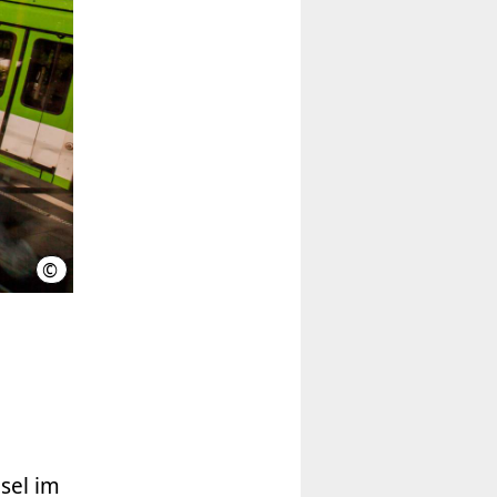
©
üstra
sel im