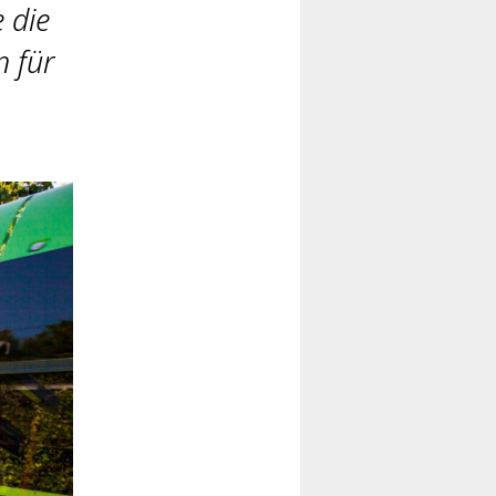
 die
n für