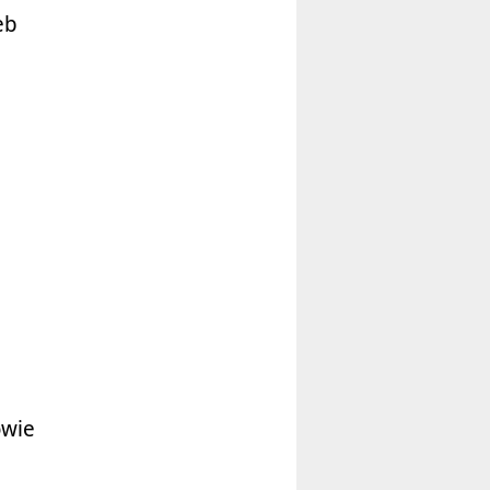
eb
owie