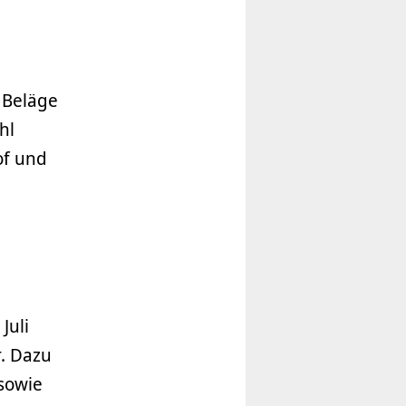
e Beläge
hl
of und
Juli
. Dazu
 sowie