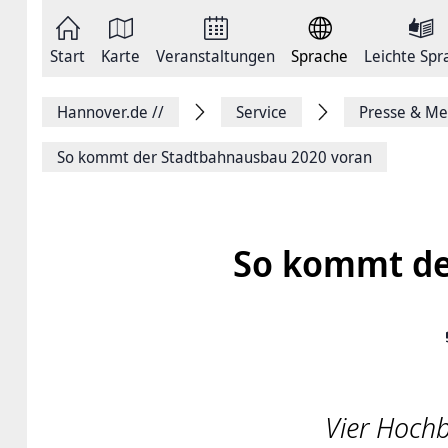
Zum
Seite
Inhalt
als
springen
E-
Zur
Mail
Start
Karte
Veranstaltungen
Sprache
Leichte Spr
Hauptnavigation
versenden
springen
Auf
Facebook
Hannover.de
//
Service
Presse & Me
teilen
Auf
X
So kommt der Stadtbahnausbau 2020 voran
teilen
Seitenlink
Kopieren
Seite
Drucken
So kommt de
Vier Hochb