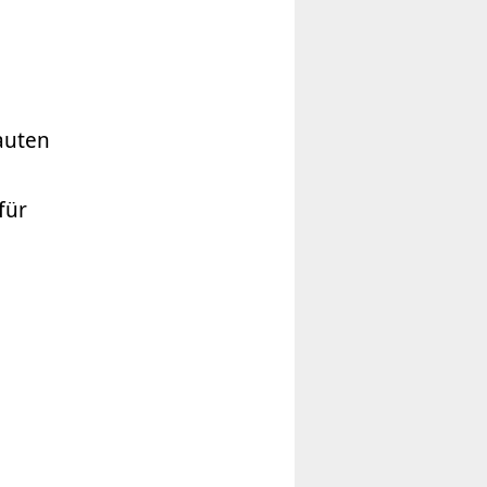
auten
für