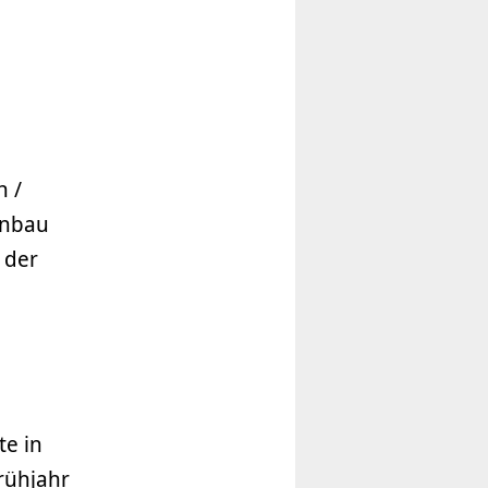
n /
enbau
 der
te in
rühjahr