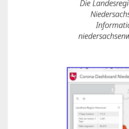
Die Landesreg
Niedersachs
Informat
niedersachsenw