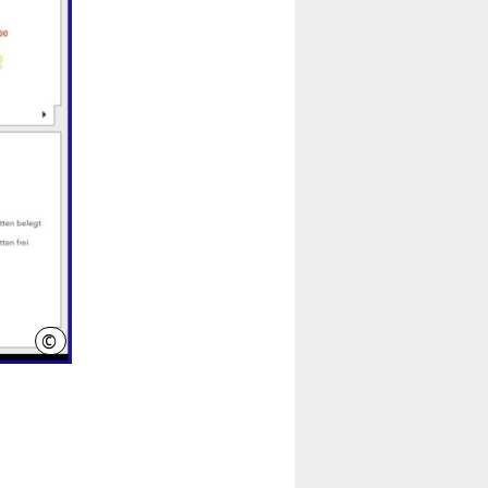
©
hannover.de /Screenshot