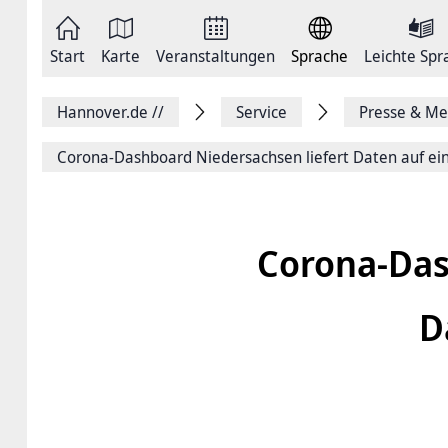
Zum
Seite
Inhalt
als
springen
E-
Zur
Mail
Start
Karte
Veranstaltungen
Sprache
Leichte Spr
Hauptnavigation
versenden
springen
Auf
Facebook
Hannover.de
//
Service
Presse & Me
teilen
Auf
X
Corona-Dashboard Niedersachsen liefert Daten auf ein
teilen
Seitenlink
Kopieren
Seite
Drucken
Corona-Das
D