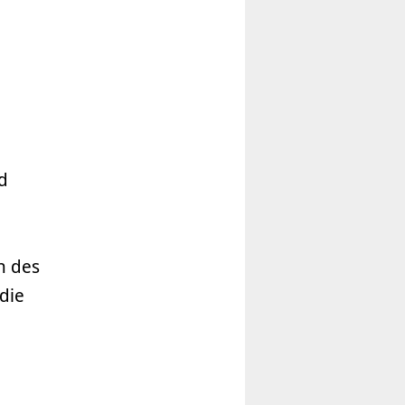
d
n des
die