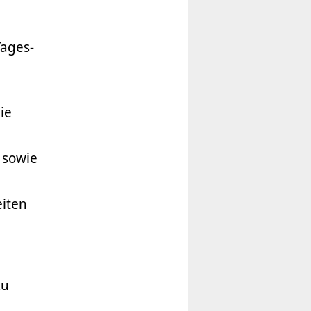
Tages-
ie
 sowie
iten
zu