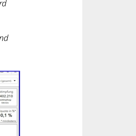
rd
und