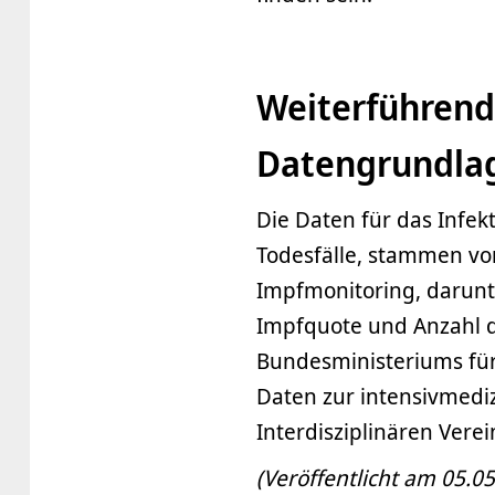
Weiterführend
Datengrundla
Die Daten für das Infek
Todesfälle, stammen vom
Impfmonitoring, darunte
Impfquote und Anzahl d
Bundesministeriums für
Daten zur intensivmed
Interdisziplinären Verei
(Veröffentlicht am 05.0