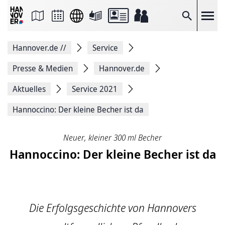
Seite
als
E-
Suche
Mail
versenden
Auf
Hannover.de
//
Service
Facebook
teilen
Auf
Presse & Medien
Hannover.de
X
teilen
Aktuelles
Service 2021
Seitenlink
Kopieren
Hannoccino: Der kleine Becher ist da
Seite
Drucken
Neuer, kleiner 300 ml Becher
Hannoccino: Der kleine Becher ist da
Die Erfolgsgeschichte von Hannovers