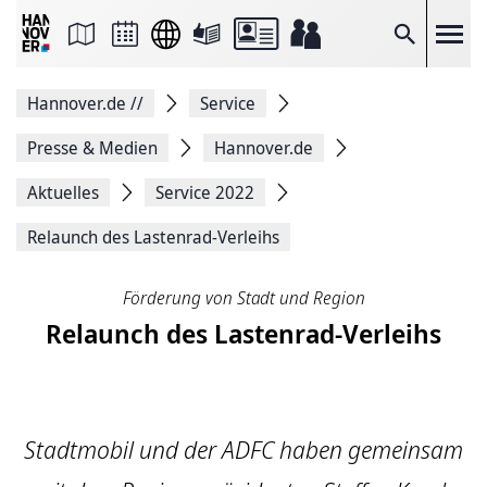
Seite
als
E-
Suche
Mail
versenden
Auf
Hannover.de
//
Service
Facebook
teilen
Auf
Presse & Medien
Hannover.de
X
teilen
Aktuelles
Service 2022
Seitenlink
Kopieren
Relaunch des Lastenrad-Verleihs
Seite
Drucken
Förderung von Stadt und Region
Relaunch des Lastenrad-Verleihs
Stadtmobil und der ADFC haben gemeinsam