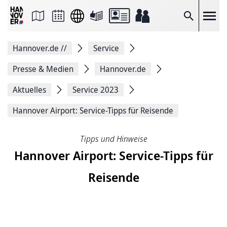
Seite
als
E-
Suche
Mail
versenden
Auf
Hannover.de
//
Service
Facebook
teilen
Auf
Presse & Medien
Hannover.de
X
teilen
Aktuelles
Service 2023
Seitenlink
Kopieren
Hannover Airport: Service-Tipps für Reisende
Seite
Drucken
Tipps und Hinweise
Hannover Airport: Service-Tipps für
Reisende