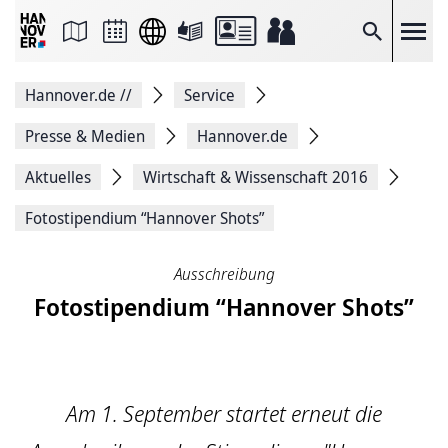
Seite
als
E-
Suche
Mail
versenden
Auf
Hannover.de
//
Service
Facebook
teilen
Auf
Presse & Medien
Hannover.de
X
teilen
Aktuelles
Wirtschaft & Wissenschaft 2016
Seitenlink
Kopieren
Fotostipendium “Hannover Shots”
Seite
Drucken
Ausschreibung
Fotostipendium “Hannover Shots”
Am 1. September startet erneut die