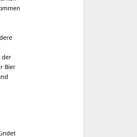
zukommen
ndere
 der
r Bier
und
ründet