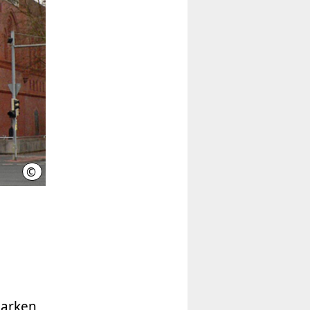
©
gemeinfrei
marken