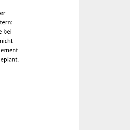
der
tern:
e bei
nicht
agement
eplant.