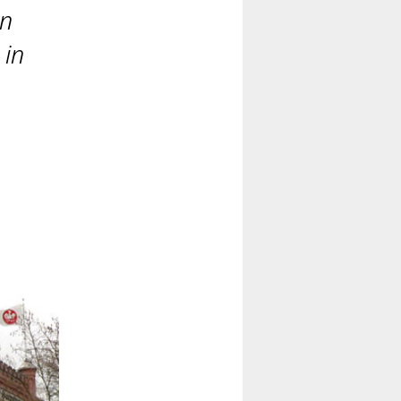
rn
 in