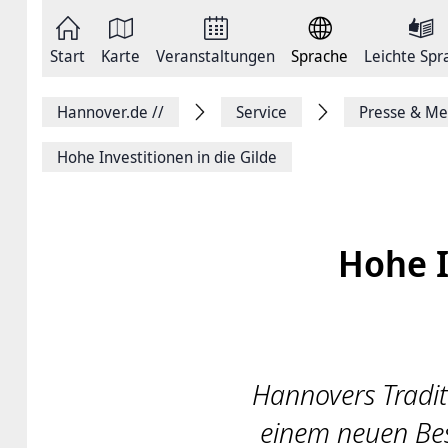
Zum
Seite
Inhalt
als
springen
E-
Zur
Mail
Start
Karte
Veranstaltungen
Sprache
Leichte Spr
Hauptnavigation
versenden
springen
Auf
Facebook
Hannover.de
//
Service
Presse & Me
teilen
Auf
X
Hohe Investitionen in die Gilde
teilen
Seitenlink
Kopieren
Seite
Drucken
Hohe I
Hannovers Tradit
einem neuen Besi