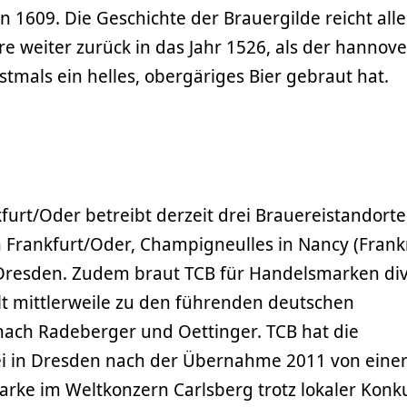
1609. Die Geschichte der Brauergilde reicht all
hre weiter zurück in das Jahr 1526, als der hannov
tmals ein helles, obergäriges Bier gebraut hat.
kfurt/Oder betreibt derzeit drei Brauereistandorte
 Frankfurt/Oder, Champigneulles in Nancy (Frank
Dresden. Zudem braut TCB für Handelsmarken di
lt mittlerweile zu den führenden deutschen
ach Radeberger und Oettinger. TCB hat die
i in Dresden nach der Übernahme 2011 von eine
arke im Weltkonzern Carlsberg trotz lokaler Konk