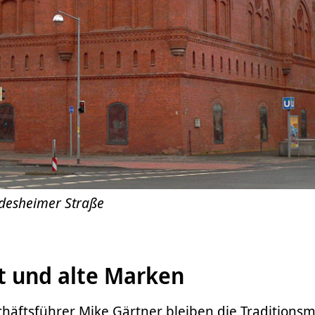
ldesheimer Straße
 und alte Marken
äftsführer Mike Gärtner bleiben die Traditions