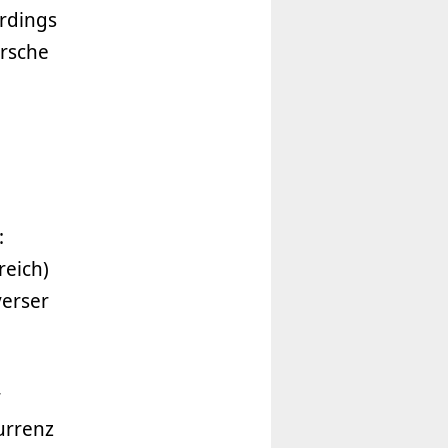
erdings
ersche
:
reich)
verser
r
urrenz